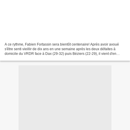
A ce rythme, Fabien Fortassin sera bientôt centenaire! Après avoir avoué
s'être senti vieillir de dix ans en une semaine après les deux défaites à
domicile du VRDR face à Dax (29-32) puis Béziers (22-29), il vient d'en
reprendre "cinq ou dix" en une seule...